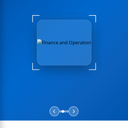
HR
Power BI
Payroll
Dynamics 365
Business Central
CRM
Dinamika SI
BI
ERP
Retail POS